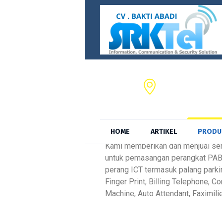
CV. BAKTI ABADI,
JL. S.A. Tirtayas
HOME
ARTIKEL
PRODU
Kami memberikan dan menjual ser
untuk pemasangan perangkat PAB
perang ICT termasuk palang parki
Finger Print, Billing Telephone, C
Machine, Auto Attendant, Faximilie