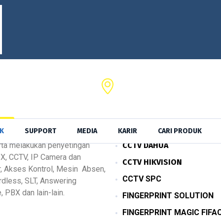
SRKTel,
a No. 102 Serang - Banten
Jl. Ancol Sel. II No.39,Kota Jak
Produk
K
SUPPORT
MEDIA
KARIR
CARI PRODUK
ta melakukan penyetingan
CCTV DAHUA
Produk
X, CCTV, IP Camera dan
CCTV HIKVISION
r, Akses Kontrol, Mesin Absen,
CCTV SPC
ordless, SLT, Answering
, PBX dan lain-lain.
FINGERPRINT SOLUTION
FINGERPRINT MAGIC FIFA