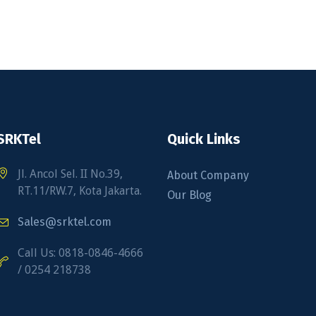
SRKTel
Quick Links
Jl. Ancol Sel. II No.39,
About Company
RT.11/RW.7, Kota Jakarta.
Our Blog
Sales@srktel.com
Call Us: 0818-0846-4666
/ 0254 218738