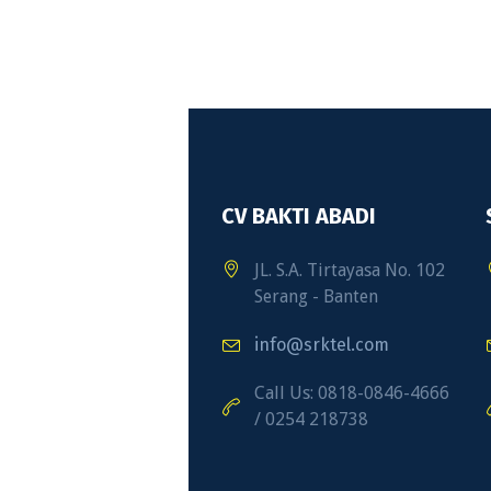
CV BAKTI ABADI
JL. S.A. Tirtayasa No. 102
Serang - Banten
info@srktel.com
Call Us: 0818-0846-4666
/ 0254 218738