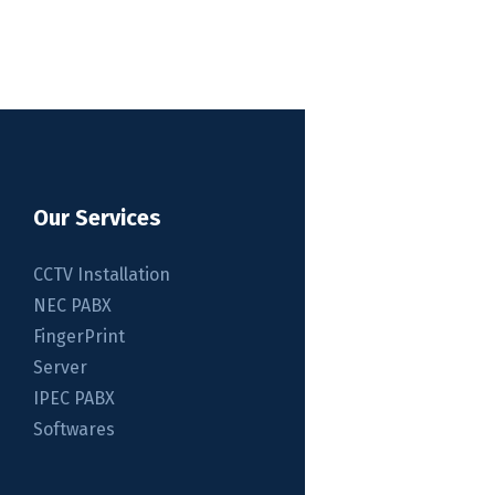
Our Services
CCTV Installation
NEC PABX
FingerPrint
Server
IPEC PABX
Softwares