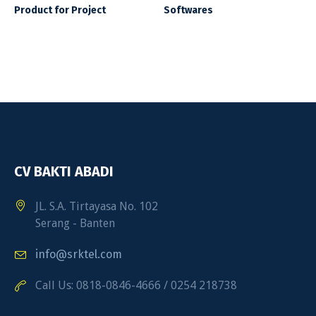
Product for Project
Softwares
CV BAKTI ABADI
JL. S.A. Tirtayasa No. 102
Serang - Banten
info@srktel.com
Call Us: 0818-0846-4666 / 0254 218738